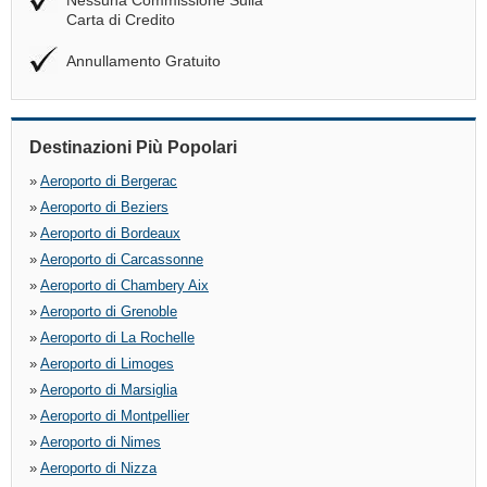
Nessuna Commissione Sulla
Carta di Credito
Annullamento Gratuito
Destinazioni Più Popolari
»
Aeroporto di Bergerac
»
Aeroporto di Beziers
»
Aeroporto di Bordeaux
»
Aeroporto di Carcassonne
»
Aeroporto di Chambery Aix
»
Aeroporto di Grenoble
»
Aeroporto di La Rochelle
»
Aeroporto di Limoges
»
Aeroporto di Marsiglia
»
Aeroporto di Montpellier
»
Aeroporto di Nimes
»
Aeroporto di Nizza