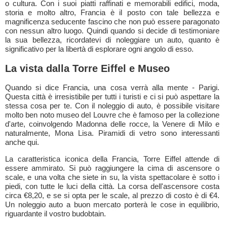
o cultura. Con i suoi piatti raffinati e memorabili edifici, moda,
storia e molto altro, Francia è il posto con tale bellezza e
magnificenza seducente fascino che non può essere paragonato
con nessun altro luogo. Quindi quando si decide di testimoniare
la sua bellezza, ricordatevi di noleggiare un auto, quanto è
significativo per la libertà di esplorare ogni angolo di esso.
La vista dalla Torre Eiffel e Museo
Quando si dice Francia, una cosa verrà alla mente - Parigi.
Questa città è irresistibile per tutti i turisti e ci si può aspettare la
stessa cosa per te. Con il noleggio di auto, è possibile visitare
molto ben noto museo del Louvre che è famoso per la collezione
d'arte, coinvolgendo Madonna delle rocce, la Venere di Milo e
naturalmente, Mona Lisa. Piramidi di vetro sono interessanti
anche qui.
La caratteristica iconica della Francia, Torre Eiffel attende di
essere ammirato. Si può raggiungere la cima di ascensore o
scale, e una volta che siete in su, la vista spettacolare è sotto i
piedi, con tutte le luci della città. La corsa dell'ascensore costa
circa €8,20, e se si opta per le scale, al prezzo di costo è di €4.
Un noleggio auto a buon mercato porterà le cose in equilibrio,
riguardante il vostro budobtain.