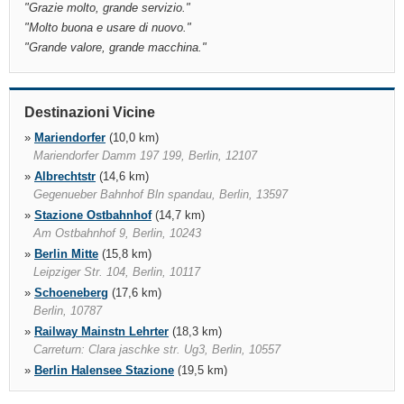
"
Grazie molto, grande servizio.
"
"
Molto buona e usare di nuovo.
"
"
Grande valore, grande macchina.
"
Destinazioni Vicine
»
Mariendorfer
(10,0 km)
Mariendorfer Damm 197 199, Berlin, 12107
»
Albrechtstr
(14,6 km)
Gegenueber Bahnhof Bln spandau, Berlin, 13597
»
Stazione Ostbahnhof
(14,7 km)
Am Ostbahnhof 9, Berlin, 10243
»
Berlin Mitte
(15,8 km)
Leipziger Str. 104, Berlin, 10117
»
Schoeneberg
(17,6 km)
Berlin, 10787
»
Railway Mainstn Lehrter
(18,3 km)
Carreturn: Clara jaschke str. Ug3, Berlin, 10557
»
Berlin Halensee Stazione
(19,5 km)
Heilbronner Strasse 1, Berlin, 10711, Be