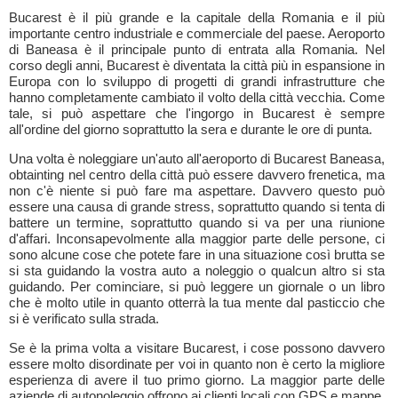
Bucarest è il più grande e la capitale della Romania e il più
importante centro industriale e commerciale del paese. Aeroporto
di Baneasa è il principale punto di entrata alla Romania. Nel
corso degli anni, Bucarest è diventata la città più in espansione in
Europa con lo sviluppo di progetti di grandi infrastrutture che
hanno completamente cambiato il volto della città vecchia. Come
tale, si può aspettare che l'ingorgo in Bucarest è sempre
all'ordine del giorno soprattutto la sera e durante le ore di punta.
Una volta è noleggiare un'auto all'aeroporto di Bucarest Baneasa,
obtainting nel centro della città può essere davvero frenetica, ma
non c'è niente si può fare ma aspettare. Davvero questo può
essere una causa di grande stress, soprattutto quando si tenta di
battere un termine, soprattutto quando si va per una riunione
d'affari. Inconsapevolmente alla maggior parte delle persone, ci
sono alcune cose che potete fare in una situazione così brutta se
si sta guidando la vostra auto a noleggio o qualcun altro si sta
guidando. Per cominciare, si può leggere un giornale o un libro
che è molto utile in quanto otterrà la tua mente dal pasticcio che
si è verificato sulla strada.
Se è la prima volta a visitare Bucarest, i cose possono davvero
essere molto disordinate per voi in quanto non è certo la migliore
esperienza di avere il tuo primo giorno. La maggior parte delle
aziende di autonoleggio offrono ai clienti locali con GPS e mappe.