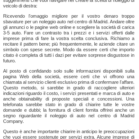
suggerimenti che vuoi navigare nel creare la scelta di noleggio di
veicolo di destra:
Ricevendo l'omaggio migliore per il vostro denaro troppo
sbavature per un noleggio auto nel centro di Madrid. Andare oltre
gli annunci o le pagine web online e scegliere la società di carica
3-5 auto. Fare un contrasto tra i prezzi e i servizi offerti dalle
imprese prima di fare la vostra scelta conclusiva. Richiamo a
recitare il pattern bene; più frequentemente, le aziende citare un
simbolo con spese secrete. Modo da essere certi che importo
citato è completa di tutti i dazi per evitare sorprese disgustose in
futuro.
Al posto di confidando solo sulle informazioni disponibili sulla
pagina Web della società, essere certi che vi offrono una
chiamata al servizio clienti esclusivo prima di confermare l'affare.
Questo metodo, si sarebbe in grado di raccogliere ulteriori
indicazioni riguardo il costo, i servizi presentati e marca di auto e
anche obtainability di proposte speciali e concessioni. Una
telefonata sarebbe stato in grado di chiarire tutte le vostre
domande e dubbi; la fornitura di client fornita offrirei anche un
segno riguardante il noleggio di auto nel centro di Madrid
Company.
Questo è anche importante chiarire in anticipo le preoccupazioni
che vuoi essere sostenute per servizi extra. Alcune imprese di