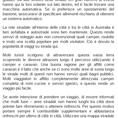
hanno qui la loro volante sul lato destro, ed è facile trovare una
macchina automatica. Se si preferisce un spostamento del
bastone, assicurarsi di specificare altrimenti rischiano di ottenere
un sistema automatico.
La rete stradale all'interno delle città e tra le città in Australia è
ben asfaltata e autostrade sono ben mantenute. Questo rende
servizi di noleggio auto non convenzionali quali camper, roulotte
e moto una scelta popolare per molti visitatori. Ciò è dovuto la
popolarità di viaggi su strada qui.
Molti turisti scelgono di attraversare questa vasta terra
scoprendo le diverse attrazioni lungo il percorso utilizzando il
camper e caravan. Una buona ragione per gli affitti come
caravan è il fatto che anche se ci sono molte aree di sosta lungo
le strade molti di questi non hanno servizi quali bagni pubblici.
Molti viaggiatori in affitto completamente attrezzata camper
completa di mini cucine e servizi igienici, e questo rende un
viaggio più facile.
Se avete intenzione di prendere un viaggio, di essere informati
che molti fuori – aree stradali non hanno luoghi tra città dove
potrete fare rifornimento o ottenere rinfreschi. Per questo motivo
portare sempre il combustibile supplementare e abbastanza
rinfreschi per ultimo di città in città. Utilizzare una mappa stradale