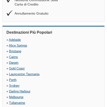
Nessuna Commissione Sulla
Carta di Credito
Annullamento Gratuito
Destinazioni Più Popolari
»
Adelaide
»
Alice Springs
»
Brisbane
»
Cairns
»
Darwin
»
Gold Coast
»
Launceston Tasmania
»
Perth
»
Sydney
»
Darling Harbour
»
Melbourne
»
Tullamarine