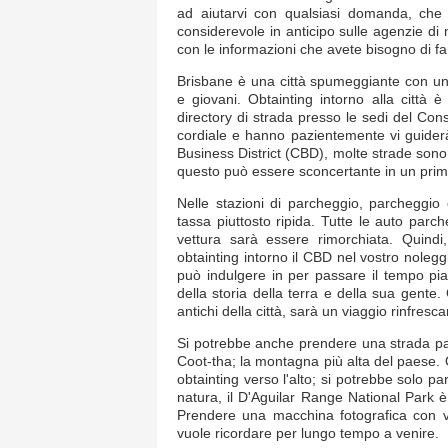
ad aiutarvi con qualsiasi domanda, che 
considerevole in anticipo sulle agenzie di n
con le informazioni che avete bisogno di fa
Brisbane è una città spumeggiante con un'
e giovani. Obtainting intorno alla città
directory di strada presso le sedi del Cons
cordiale e hanno pazientemente vi guiderà 
Business District (CBD), molte strade sono 
questo può essere sconcertante in un prim
Nelle stazioni di parcheggio, parcheggio
tassa piuttosto ripida. Tutte le auto parc
vettura sarà essere rimorchiata. Quin
obtainting intorno il CBD nel vostro nolegg
può indulgere in per passare il tempo pi
della storia della terra e della sua gente.
antichi della città, sarà un viaggio rinfresc
Si potrebbe anche prendere una strada pan
Coot-tha; la montagna più alta del paese. 
obtainting verso l'alto; si potrebbe solo p
natura, il D'Aguilar Range National Park 
Prendere una macchina fotografica con v
vuole ricordare per lungo tempo a venire.