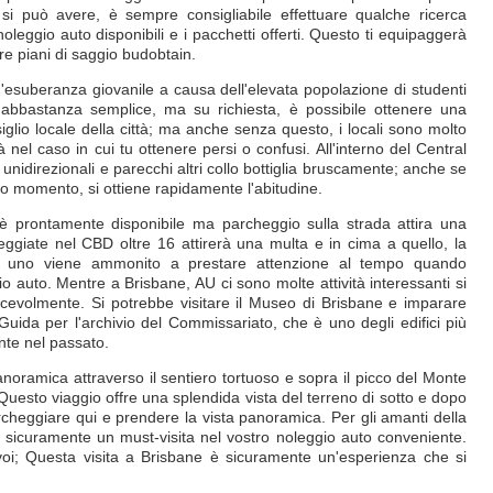
si può avere, è sempre consigliabile effettuare qualche ricerca
oleggio auto disponibili e i pacchetti offerti. Questo ti equipaggerà
re piani di saggio budobtain.
esuberanza giovanile a causa dell'elevata popolazione di studenti
 è abbastanza semplice, ma su richiesta, è possibile ottenere una
iglio locale della città; ma anche senza questo, i locali sono molto
nel caso in cui tu ottenere persi o confusi. All'interno del Central
unidirezionali e parecchi altri collo bottiglia bruscamente; anche se
o momento, si ottiene rapidamente l'abitudine.
 è prontamente disponibile ma parcheggio sulla strada attira una
heggiate nel CBD oltre 16 attirerà una multa e in cima a quello, la
di, uno viene ammonito a prestare attenzione al tempo quando
io auto. Mentre a Brisbane, AU ci sono molte attività interessanti si
acevolmente. Si potrebbe visitare il Museo di Brisbane e imparare
 Guida per l'archivio del Commissariato, che è uno degli edifici più
ante nel passato.
oramica attraverso il sentiero tortuoso e sopra il picco del Monte
Questo viaggio offre una splendida vista del terreno di sotto e dopo
archeggiare qui e prendere la vista panoramica. Per gli amanti della
è sicuramente un must-visita nel vostro noleggio auto conveniente.
oi; Questa visita a Brisbane è sicuramente un'esperienza che si