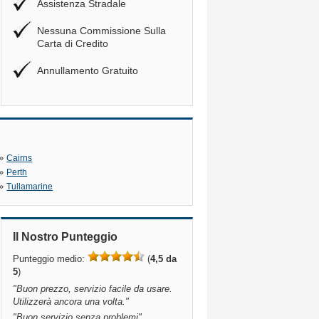
Assistenza Stradale
Nessuna Commissione Sulla
Carta di Credito
Annullamento Gratuito
»
Cairns
»
Perth
»
Tullamarine
Il Nostro Punteggio
Punteggio medio:
(
4,5 da
5
)
"
Buon prezzo, servizio facile da usare.
Utilizzerà ancora una volta.
"
"
Buon servizio senza problemi
"