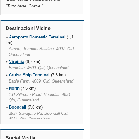
"
Tutto bene. Grazie.
"
Destinazioni Vicine
»
Aeroporto Domestic Terminal
(1,1
km)
Airport, Terminal Building, 4007, Qld,
Queensland
»
Virginia
(6,7 km)
Brendale, 4500, Qld, Queensland
»
Cruise Ship Terminal
(7,3 km)
Eagle Farm, 4009, Qld, Queensland
»
North
(7,5 km)
131 Zillmere Road, Boondall, 4034,
Qld, Queensland
»
Boondall
(7,6 km)
2537 Sandgate Rd, Boondall Qld,
4034, Qld, Queensland
»
Fortitude Valley
(11,2 km)
728 Ann Street, 4006, Qld,
Social Media
Queensland