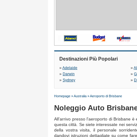
Destinazioni Più Popolari
»
»
Adelaide
A
»
»
Darwin
G
»
»
Sydney
D
Homepage
»
Australia
»
Aeroporto di Brisbane
Noleggio Auto Brisban
All'arrivo presso l'aeroporto di Brisbane 
questa città. Se siete interessate nei serv
della vostra visita, il personale sorriden
dandovi istruzioni dettagliate su come far