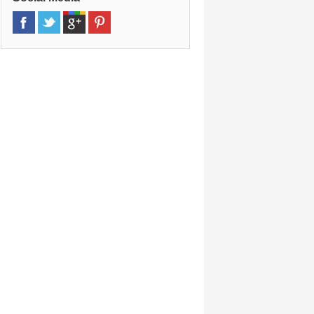
»
Queen Street
(12,3 km)
Fortitude Valley, Fortitude Valley,
4006, Qld, Queensland
»
Brisbane
(12,6 km)
55 Charlotte St, Qld, 4000, Qld,
Queensland
»
Brendale
(16,0 km)
214 Leitchs Road, Brendale,
Queensland, 4500, Qld, Queensland
»
Capalaba
(19,2 km)
231a Old Cleveland Road, Capalaba,
4157, Qld, Queensland