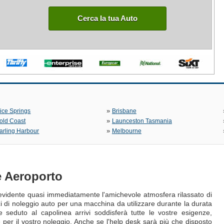
Cerca la tua Auto
»
lice Springs
Brisbane
»
old Coast
Launceston Tasmania
»
arling Harbour
Melbourne
e Aeroporto
è evidente quasi immediatamente l'amichevole atmosfera rilassato di
izi di noleggio auto per una macchina da utilizzare durante la durata
te seduto al capolinea arrivi soddisferà tutte le vostre esigenze,
e per il vostro noleggio. Anche se l'help desk sarà più che disposto